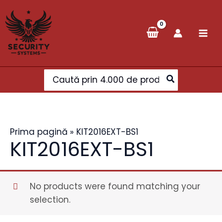
Skip
to
content
Search
for:
Prima pagină
»
KIT2016EXT-BS1
KIT2016EXT-BS1
No products were found matching your
selection.