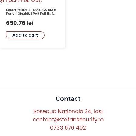
Router MikroTik L009UiGS-RM 8
Porturi Gigabit, 1 Port PoE IN, 1
Port PoE OUT, SFP 2.5G, 1U
650,76
lei
Add to cart
Contact
Șoseaua Națională 24, Iași
contact@stefansecurity.ro
0733 676 402