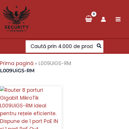
Skip
to
content
Search
for:
Prima pagină
»
L009UiGS-RM
L009UiGS-RM