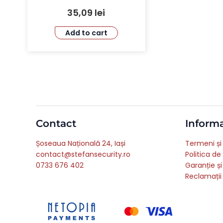
35,09
lei
Add to cart
Contact
Informa
Șoseaua Națională 24, Iași
Termeni și 
contact@stefansecurity.ro
Politica de
0733 676 402
Garanție și
Reclamații 