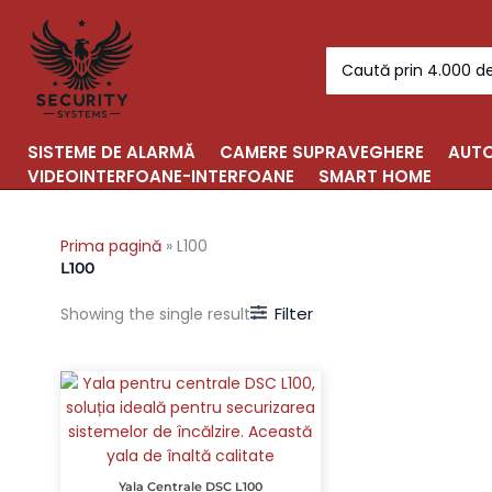
Skip
to
Search
content
for:
SISTEME DE ALARMĂ
CAMERE SUPRAVEGHERE
AUTO
VIDEOINTERFOANE-INTERFOANE
SMART HOME
Prima pagină
»
L100
L100
Filter
Showing the single result
Yala Centrale DSC L100