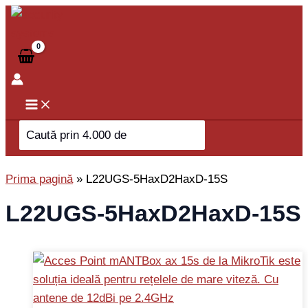
Skip
to
content
Search
for:
Prima pagină
»
L22UGS-5HaxD2HaxD-15S
L22UGS-5HaxD2HaxD-15S