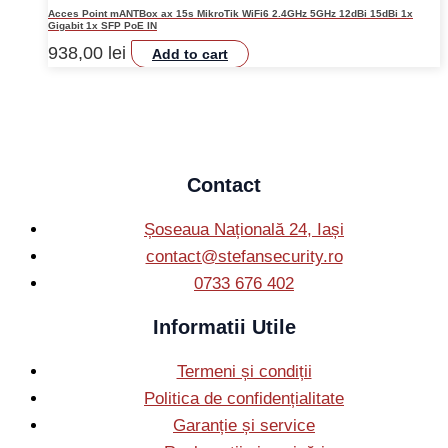
Acces Point mANTBox ax 15s MikroTik WiFi6 2.4GHz 5GHz 12dBi 15dBi 1x
Gigabit 1x SFP PoE IN
938,00
lei
Add to cart
Contact
Șoseaua Națională 24, Iași
contact@stefansecurity.ro
0733 676 402
Informatii Utile
Termeni și condiții
Politica de confidențialitate
Garanție și service