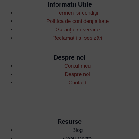
Informatii Utile
Termeni și condiții
Politica de confidențialitate
Garanție și service
Reclamații și sesizări
Username or Email Address
Despre noi
Contul meu
Password
Despre noi
Contact
Remember Me
Lost your password?
Resurse
Blog
Vreau Montaj