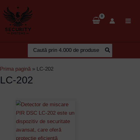
Skip
to
content
Search
for:
Prima pagină
»
LC-202
LC-202