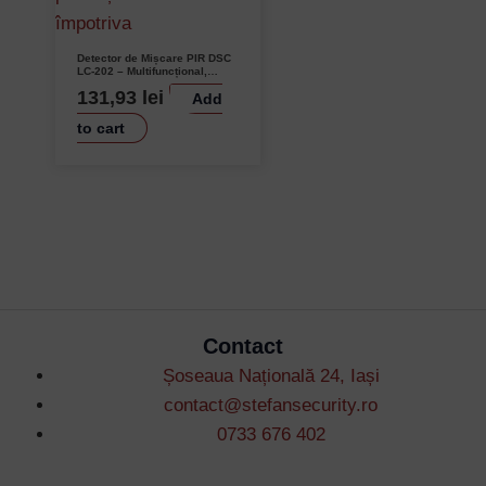
Detector de Mișcare PIR DSC
LC-202 – Multifuncțional,
Detectare Precise, Tehnologie
131,93
lei
Add
Avansată, Versatilitate,
Protecție Extinsă, Securitate
Robustă
to cart
Contact
Șoseaua Națională 24, Iași
contact@stefansecurity.ro
0733 676 402