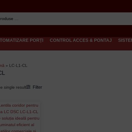
TOMATIZARE PORȚI
CONTROL ACCES & PONTAJ
SISTE
ină
»
LC-L1-CL
CL
Filter
e single result