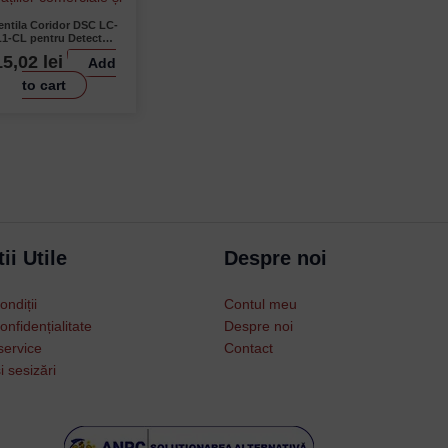
entila Coridor DSC LC-
L1-CL pentru Detector
LC-100-PI
15,02
lei
Add
to cart
Username or Email Address
Password
ii Utile
Despre noi
Remember Me
ondiții
Contul meu
onfidențialitate
Despre noi
service
Contact
Lost your password?
i sesizări