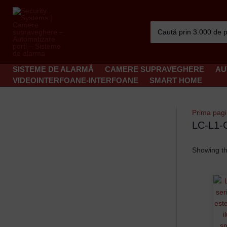
Skip
to
Search
content
for:
SISTEME DE ALARMĂ
CAMERE SUPRAVEGHERE
AU
VIDEOINTERFOANE-INTERFOANE
SMART HOME
Prima pag
LC-L1-
Showing th