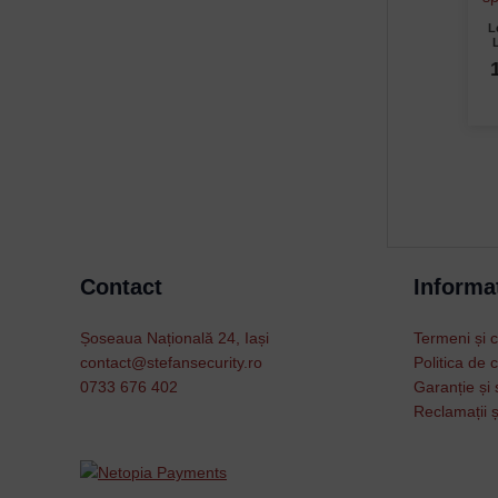
L
Contact
Informat
Șoseaua Națională 24, Iași
Termeni și c
contact@stefansecurity.ro
Politica de c
0733 676 402
Garanție și 
Reclamații ș