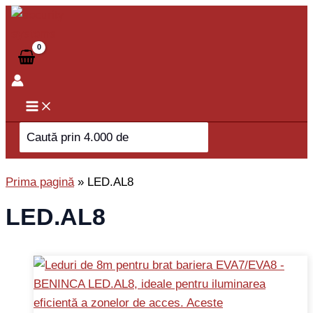
Skip
to
content
Search
for:
Prima pagină
»
LED.AL8
LED.AL8