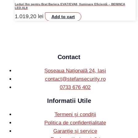
Leduri 8m pentru Brat Bariera EVA7/EVA8, Iluminare Eficientă – BENINCA
LED.AL8
1.019,20
lei
Add to cart
Contact
Șoseaua Națională 24, Iași
contact@stefansecurity.ro
0733 676 402
Informatii Utile
Termeni și condiții
Politica de confidențialitate
Garanție și service