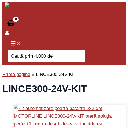
Skip
to
content
Search
for:
Prima pagină
»
LINCE300-24V-KIT
LINCE300-24V-KIT