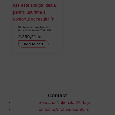
Kit Automatizare Poartă
Batantă 2x3m MOTORLINE
LINCE400-KIT – 300Kg,
2.299,21
lei
20mm/s, AC 230V
Add to cart
Contact
Șoseaua Națională 24, Iași
contact@stefansecurity.ro