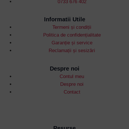
0733 676 402
Informatii Utile
Termeni și condiții
Username or Email Address
Politica de confidențialitate
Garanție și service
Reclamații și sesizări
Password
Despre noi
Contul meu
Remember Me
Despre noi
Contact
Lost your password?
Resurse