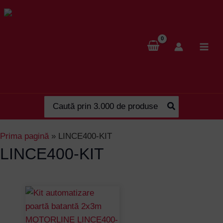
Skip
to
content
Search
for:
Prima pagină
»
LINCE400-KIT
LINCE400-KIT