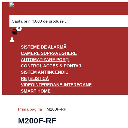
Skip
to
content
Search
for:
SISTEME DE ALARMĂ
CAMERE SUPRAVEGHERE
AUTOMATIZARE PORȚI
CONTROL ACCES & PONTAJ
SISTEM ANTIINCENDIU
REȚELISTICĂ
VIDEOINTERFOANE-INTERFOANE
SMART HOME
Prima pagină
»
M200F-RF
M200F-RF