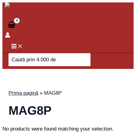
Skip
to
content
Search
for:
Prima pagină
»
MAG8P
MAG8P
No products were found matching your selection.