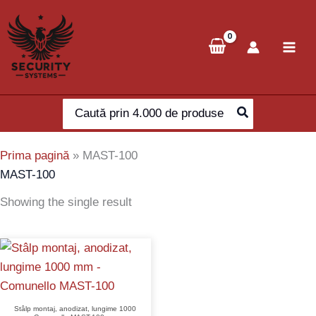
Skip
to
content
Search
for:
Prima pagină
»
MAST-100
MAST-100
Showing the single result
Stâlp montaj, anodizat, lungime 1000