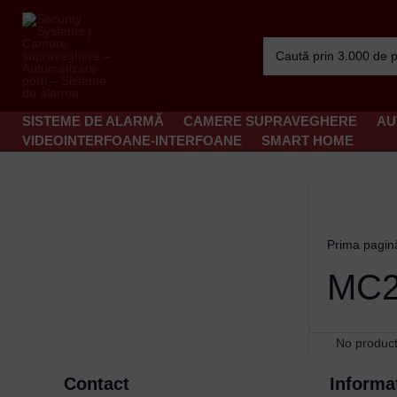
Skip
to
Search
content
for:
SISTEME DE ALARMĂ
CAMERE SUPRAVEGHERE
AU
VIDEOINTERFOANE-INTERFOANE
SMART HOME
Prima pagin
MC2
No product
Contact
Informat