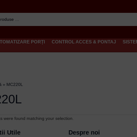
TOMATIZARE PORȚI
CONTROL ACCES & PONTAJ
SISTE
ă
»
MC220L
20L
s were found matching your selection.
ii Utile
Despre noi