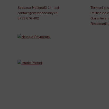
Șoseaua Națională 24, Iași
Termeni și c
contact@stefansecurity.ro
Politica de c
0733 676 402
Garanție și 
Reclamații ș