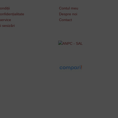
ondiții
Contul meu
onfidențialitate
Despre noi
service
Contact
i sesizări
Username or Email Address
Password
Remember Me
Lost your password?