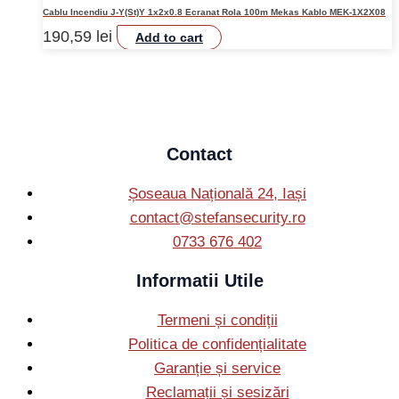
Cablu Incendiu J-Y(St)Y 1x2x0.8 Ecranat Rola 100m Mekas Kablo MEK-1X2X08
190,59
lei
Add to cart
Contact
Șoseaua Națională 24, Iași
contact@stefansecurity.ro
0733 676 402
Informatii Utile
Termeni și condiții
Politica de confidențialitate
Garanție și service
Reclamații și sesizări