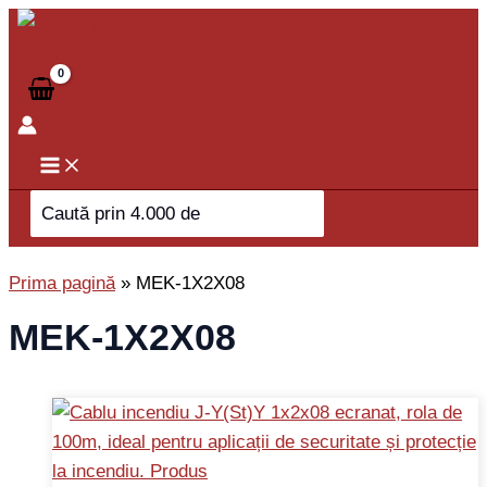
Skip
to
content
Search
for:
Prima pagină
»
MEK-1X2X08
MEK-1X2X08