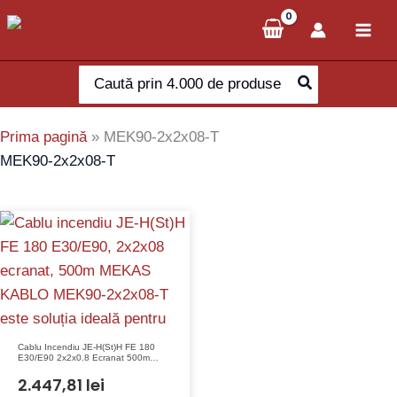
Skip
to
content
Search
for:
Prima pagină
»
MEK90-2x2x08-T
MEK90-2x2x08-T
Cablu Incendiu JE-H(St)H FE 180
E30/E90 2x2x0.8 Ecranat 500m
MEKAS KABLO MEK90-2x2x08-T
2.447,81
lei