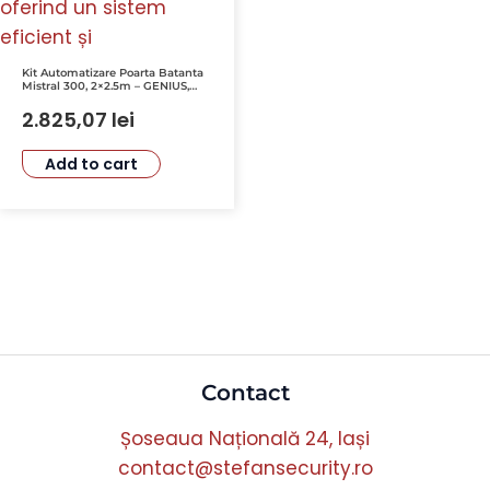
Kit Automatizare Poarta Batanta
Mistral 300, 2×2.5m – GENIUS,
MISTRAL300-51700781-KIT
2.825,07
lei
Add to cart
Contact
Șoseaua Națională 24, Iași
contact@stefansecurity.ro