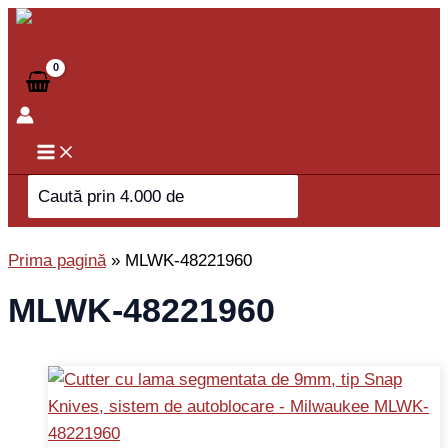
Skip
to
content
Search
for:
Prima pagină
»
MLWK-48221960
MLWK-48221960