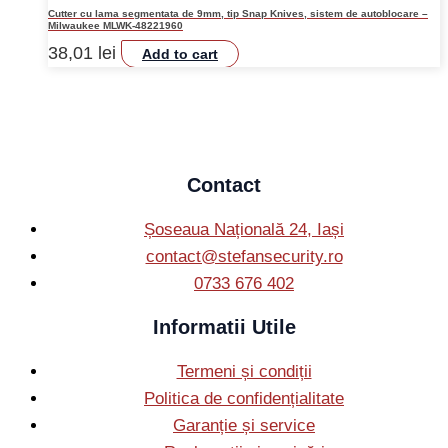
Cutter cu lama segmentata de 9mm, tip Snap Knives, sistem de autoblocare –
Milwaukee MLWK-48221960
38,01
lei
Add to cart
Contact
Șoseaua Națională 24, Iași
contact@stefansecurity.ro
0733 676 402
Informatii Utile
Termeni și condiții
Politica de confidențialitate
Garanție și service