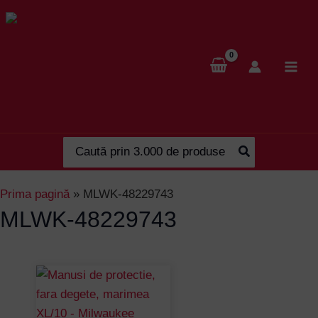
Skip
to
content
Search
for:
Prima pagină
»
MLWK-48229743
MLWK-48229743