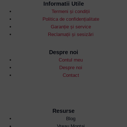
Informatii Utile
Termeni și condiții
Username or Email Address
Politica de confidențialitate
Garanție și service
Reclamații și sesizări
Password
Despre noi
Remember Me
Contul meu
Despre noi
Contact
Lost your password?
Resurse
Blog
Vreau Montaj