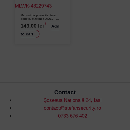
Manusi de protectie, fara
degete, marimea XL/10 –
Milwaukee MLWK-48229743
143,00
lei
Add
to cart
Contact
Șoseaua Națională 24, Iași
contact@stefansecurity.ro
0733 676 402