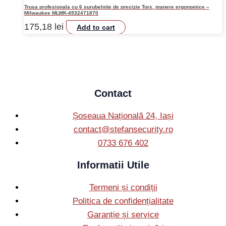
Trusa profesionala cu 6 surubelnite de precizie Torx, manere ergonomice –
Milwaukee MLWK-4932471870
175,18
lei
Add to cart
Contact
Șoseaua Națională 24, Iași
contact@stefansecurity.ro
0733 676 402
Informatii Utile
Termeni și condiții
Politica de confidențialitate
Garanție și service