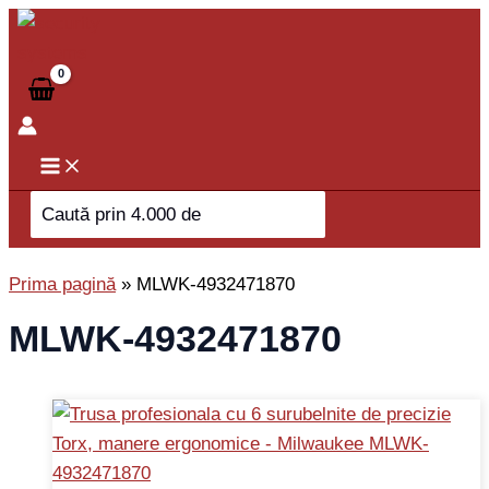
Skip
to
content
Search
for:
Prima pagină
»
MLWK-4932471870
MLWK-4932471870