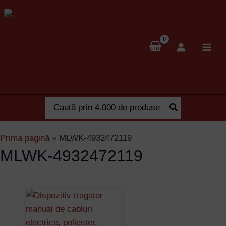
Skip
to
content
Search
for:
Prima pagină
»
MLWK-4932472119
MLWK-4932472119