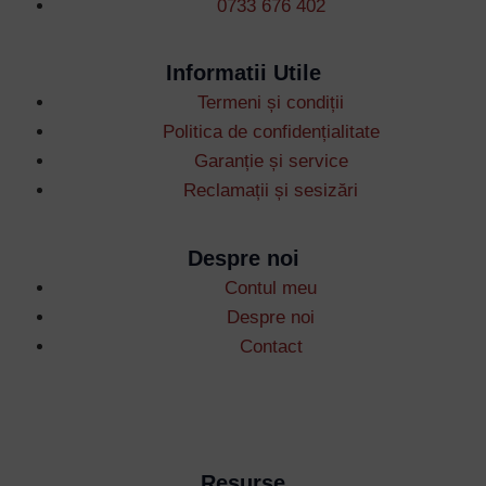
0733 676 402
Informatii Utile
Termeni și condiții
Username or Email Address
Politica de confidențialitate
Garanție și service
Reclamații și sesizări
Password
Despre noi
Remember Me
Contul meu
Despre noi
Contact
Lost your password?
Resurse