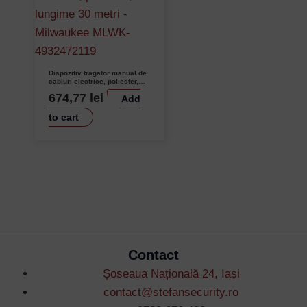
Dispozitiv tragator manual de
cabluri electrice, poliester,
lungime 30 metri – Milwaukee
674,77
lei
Add
MLWK-4932472119
to cart
Contact
Șoseaua Națională 24, Iași
contact@stefansecurity.ro