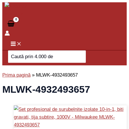
Skip
to
content
Search
for:
Prima pagină
»
MLWK-4932493657
MLWK-4932493657