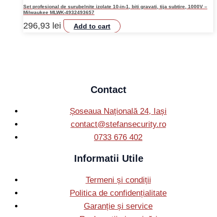
Set profesional de surubelnite izolate 10-in-1, biti gravati, tija subtire, 1000V –
Milwaukee MLWK-4932493657
296,93
lei
Add to cart
Contact
Șoseaua Națională 24, Iași
contact@stefansecurity.ro
0733 676 402
Informatii Utile
Termeni și condiții
Politica de confidențialitate
Garanție și service