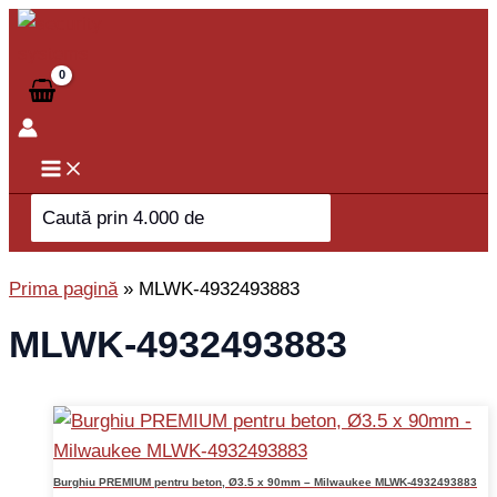
Skip
to
content
Search
for:
Prima pagină
»
MLWK-4932493883
MLWK-4932493883
Burghiu PREMIUM pentru beton, Ø3.5 x 90mm – Milwaukee MLWK-4932493883