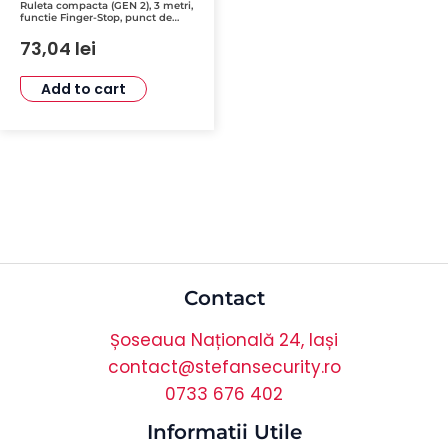
Ruleta compacta (GEN 2), 3 metri,
functie Finger-Stop, punct de
rupere 3.2m – Milwaukee MLWK-
4932498776
73,04
lei
Add to cart
Contact
Șoseaua Națională 24, Iași
contact@stefansecurity.ro
0733 676 402
Informatii Utile