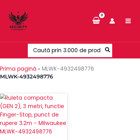
Skip
to
content
Search
for:
Prima pagină
»
MLWK-4932498776
MLWK-4932498776