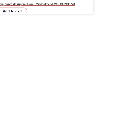
Stop, punct de rupere 3.2m – Milwaukee MLWK-4932498778
Add to cart