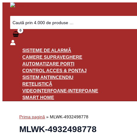
Skip
to
content
Search
for:
SISTEME DE ALARMĂ
CAMERE SUPRAVEGHERE
AUTOMATIZARE PORȚI
CONTROL ACCES & PONTAJ
SISTEM ANTIINCENDIU
REȚELISTICĂ
VIDEOINTERFOANE-INTERFOANE
SMART HOME
Prima pagină
»
MLWK-4932498778
MLWK-4932498778