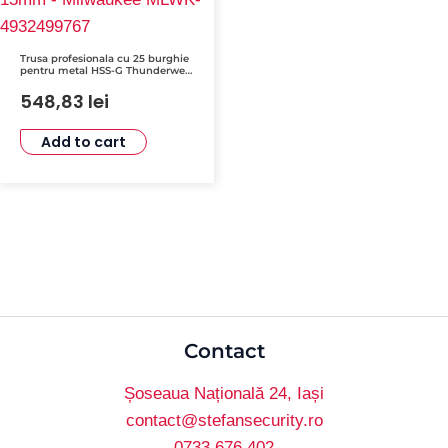
Trusa profesionala cu 25 burghie
pentru metal HSS-G Thunderweb
, diametru 1-13mm – Milwaukee
MLWK-4932499767
548,83
lei
Add to cart
Contact
Șoseaua Națională 24, Iași
contact@stefansecurity.ro
0733 676 402