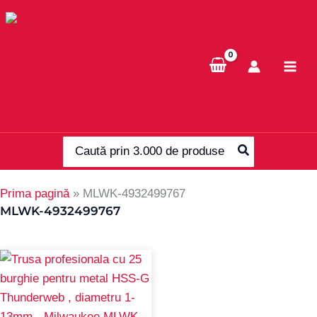
Skip
to
content
Search
for:
Prima pagină
»
MLWK-4932499767
MLWK-4932499767