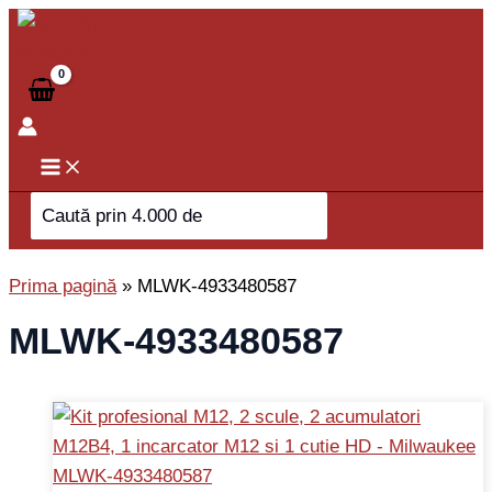
Skip
to
content
Search
for:
Prima pagină
»
MLWK-4933480587
MLWK-4933480587