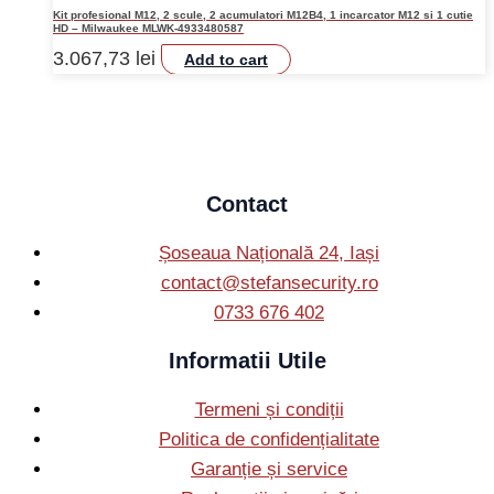
Kit profesional M12, 2 scule, 2 acumulatori M12B4, 1 incarcator M12 si 1 cutie
HD – Milwaukee MLWK-4933480587
3.067,73
lei
Add to cart
Contact
Șoseaua Națională 24, Iași
contact@stefansecurity.ro
0733 676 402
Informatii Utile
Termeni și condiții
Politica de confidențialitate
Garanție și service