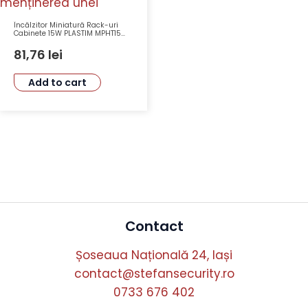
Încălzitor Miniatură Rack-uri
Cabinete 15W PLASTIM MPHT15
Eficiență Energetică Protecție
Termică Montare Ușoară
81,76
lei
Add to cart
Contact
Șoseaua Națională 24, Iași
contact@stefansecurity.ro
0733 676 402