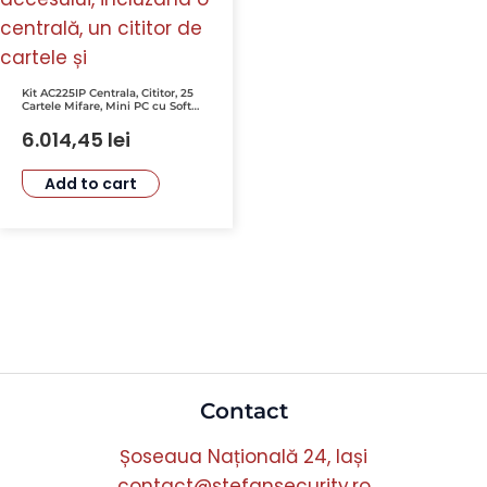
Kit AC225IP Centrala, Cititor, 25
Cartele Mifare, Mini PC cu Soft
NEO Z64-W10 – ROSSLARE MS-
K225IP-E
6.014,45
lei
Add to cart
Contact
Șoseaua Națională 24, Iași
contact@stefansecurity.ro