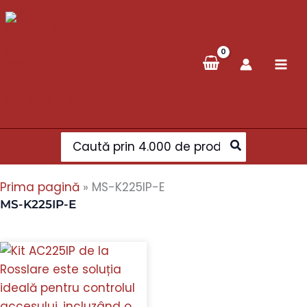
Skip
to
content
Search
for:
Prima pagină
»
MS-K225IP-E
MS-K225IP-E