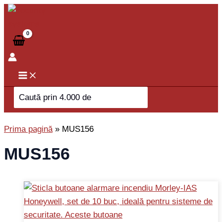
Skip
to
content
Search
for:
Prima pagină
»
MUS156
MUS156