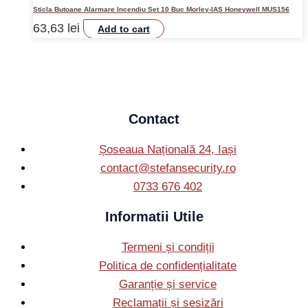
Sticla Butoane Alarmare Incendiu Set 10 Buc Morley-IAS Honeywell MUS156
63,63
lei
Add to cart
Contact
Șoseaua Națională 24, Iași
contact@stefansecurity.ro
0733 676 402
Informatii Utile
Termeni și condiții
Politica de confidențialitate
Garanție și service
Reclamații și sesizări