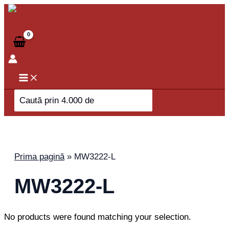
Skip
to
content
Search
for:
Prima pagină
»
MW3222-L
MW3222-L
No products were found matching your selection.