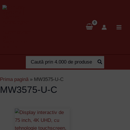
Skip
to
content
Search
for:
Prima pagină
»
MW3575-U-C
MW3575-U-C