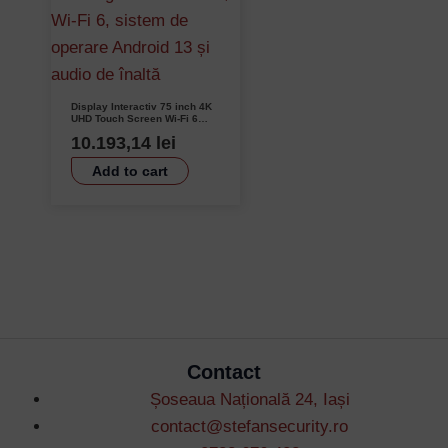
Display Interactiv 75 inch 4K
UHD Touch Screen Wi-Fi 6
Android 13 UNV MW3575-U-C
10.193,14
lei
Add to cart
Contact
Șoseaua Națională 24, Iași
contact@stefansecurity.ro