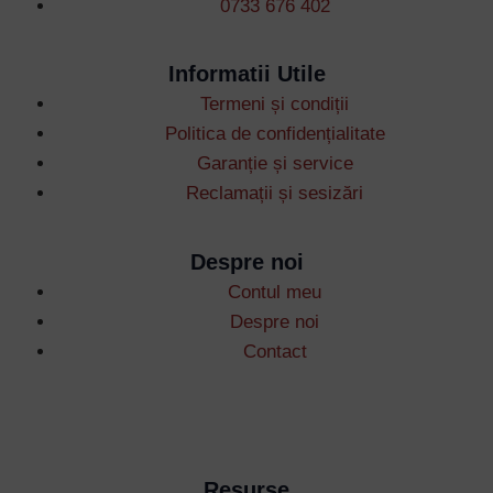
0733 676 402
Informatii Utile
Termeni și condiții
Username or Email Address
Politica de confidențialitate
Garanție și service
Reclamații și sesizări
Password
Despre noi
Remember Me
Contul meu
Despre noi
Contact
Lost your password?
Resurse