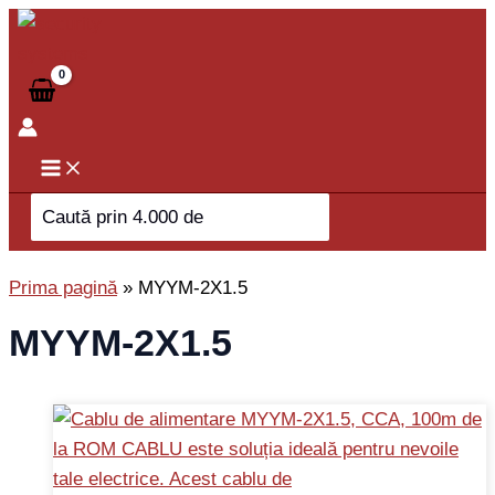
Skip
to
content
Search
for:
Prima pagină
»
MYYM-2X1.5
MYYM-2X1.5