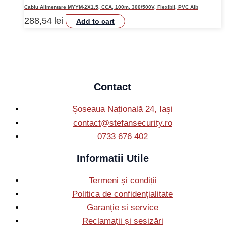
Cablu Alimentare MYYM-2X1.5, CCA, 100m, 300/500V, Flexibil, PVC Alb
288,54
lei
Add to cart
Contact
Șoseaua Națională 24, Iași
contact@stefansecurity.ro
0733 676 402
Informatii Utile
Termeni și condiții
Politica de confidențialitate
Garanție și service
Reclamații și sesizări