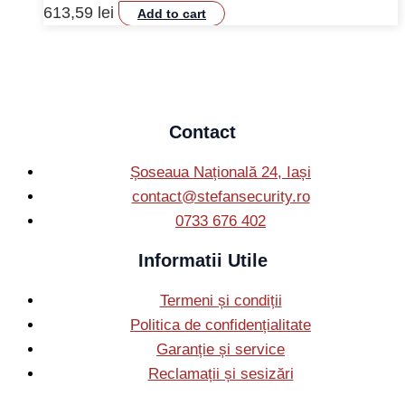
613,59
lei
Add to cart
Contact
Șoseaua Națională 24, Iași
contact@stefansecurity.ro
0733 676 402
Informatii Utile
Termeni și condiții
Politica de confidențialitate
Garanție și service
Reclamații și sesizări