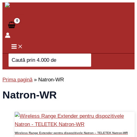
Skip
to
content
Search
for:
Prima pagină
»
Natron-WR
Natron-WR
Wireless Range Extender pentru dispozitivele Natron – TELETEK Natron-WR