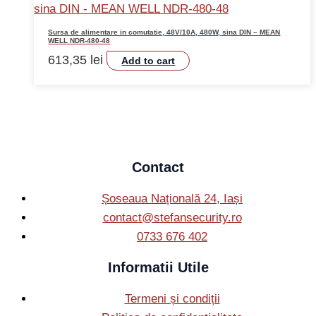
Sursa de alimentare in comutatie, 48V/10A, 480W, sina DIN – MEAN
WELL NDR-480-48
613,35
lei
Add to cart
Contact
Șoseaua Națională 24, Iași
contact@stefansecurity.ro
0733 676 402
Informatii Utile
Termeni și condiții