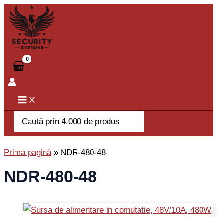
Skip
to
content
Search
for:
Prima pagină
»
NDR-480-48
NDR-480-48