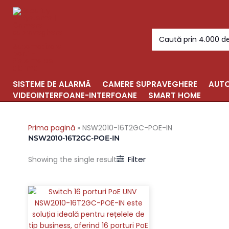
Skip
to
content
Search
for:
SISTEME DE ALARMĂ
CAMERE SUPRAVEGHERE
AUTO
VIDEOINTERFOANE-INTERFOANE
SMART HOME
Prima pagină
»
NSW2010-16T2GC-POE-IN
NSW2010-16T2GC-POE-IN
Filter
Showing the single result