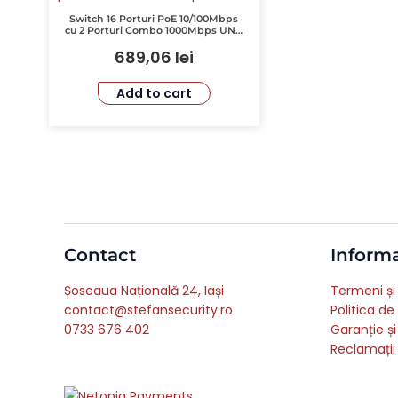
Switch 16 Porturi PoE 10/100Mbps
cu 2 Porturi Combo 1000Mbps UNV
NSW2010-16T2GC-POE-IN
689,06
lei
Add to cart
Contact
Informa
Șoseaua Națională 24, Iași
Termeni și 
contact@stefansecurity.ro
Politica de
0733 676 402
Garanție și
Reclamații 