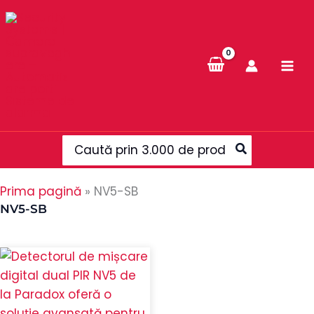
Skip
to
content
Search
for:
Prima pagină
»
NV5-SB
NV5-SB