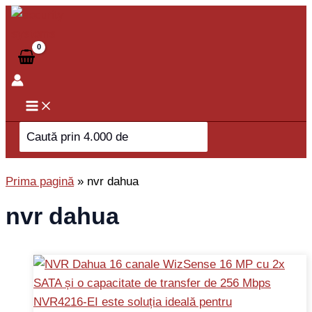
Skip
to
content
Search
for:
Prima pagină
»
nvr dahua
nvr dahua