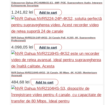
Videoserver Dahua IPC-HUM8431-E1, 4MP, POE, Supraveghere Audio, Integrare
Echipamente Securitate
1.241,82
lei
Add to cart
NVR Dahua NVR5224-24P-4KS2, 24 Canale PoE, H.265, 4K, Supraveghere
Profesională
4.098,05
lei
Add to cart
NVR Dahua NVR2116HS-4KS2, 16 Canale, 80 Mbps, 4K, H.265, Monitorizare
Avansată
484,68
lei
Add to cart