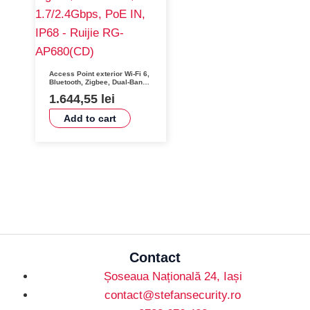
Access Point exterior Wi-Fi 6,
Bluetooth, Zigbee, Dual-Band,
1.7/2.4Gbps, PoE IN, IP68 –
1.644,55
lei
Ruijie RG-AP680(CD)
Add to cart
Contact
Șoseaua Națională 24, Iași
contact@stefansecurity.ro