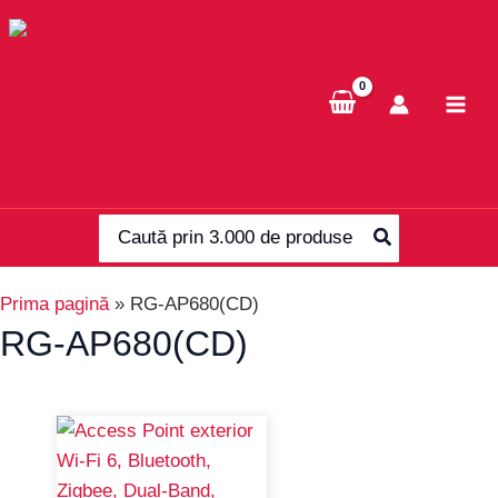
Skip
to
content
Search
for:
Prima pagină
»
RG-AP680(CD)
RG-AP680(CD)