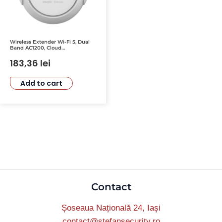
Wireless Extender Wi-Fi 5, Dual
Band AC1200, Cloud
Management – Ruijie RG-
EW1200R
183,36
lei
Add to cart
Contact
Șoseaua Națională 24, Iași
contact@stefansecurity.ro