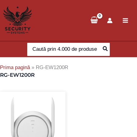
Skip
to
content
Search
for:
Prima pagină
»
RG-EW1200R
RG-EW1200R