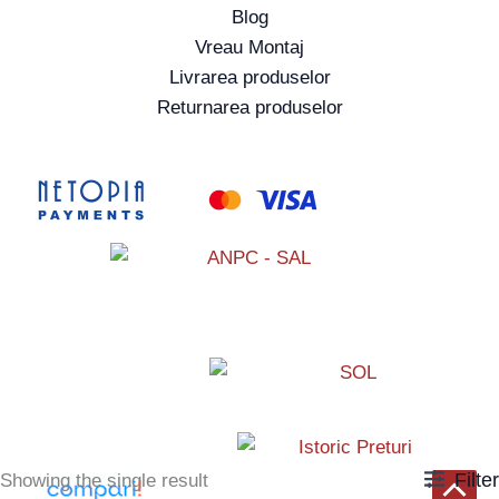
Blog
Vreau Montaj
Livrarea produselor
Returnarea produselor
Filter
Showing the single result
Scroll