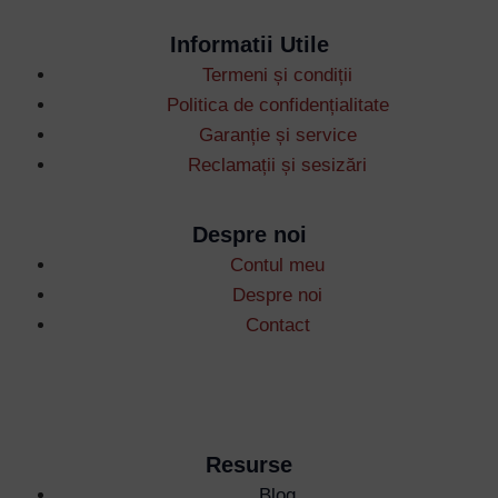
Informatii Utile
Termeni și condiții
Politica de confidențialitate
Username or Email Address
Garanție și service
Reclamații și sesizări
Password
Despre noi
Contul meu
Remember Me
Despre noi
Contact
Lost your password?
Resurse
Blog