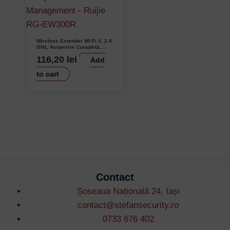
Wireless Extender Wi-Fi 4, 2.4
GHz, Acoperire Completă,
Cloud Management – Ruijie
116,20
lei
Add
RG-EW300R
to cart
Contact
Șoseaua Națională 24, Iași
contact@stefansecurity.ro
0733 676 402