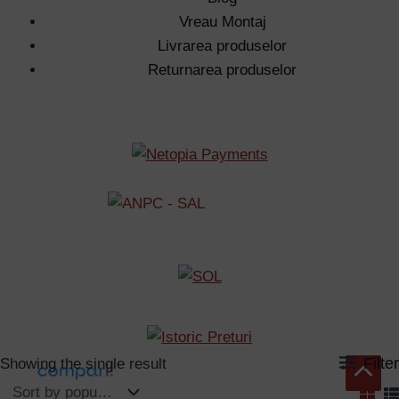
Vreau Montaj
Livrarea produselor
Returnarea produselor
Filter
Showing the single result
Scroll
to