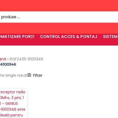
MATIZARE PORȚI
CONTROL ACCES & PONTAJ
SISTEM
ină
»
RQFZ433-6100346
6100346
Filter
e single result