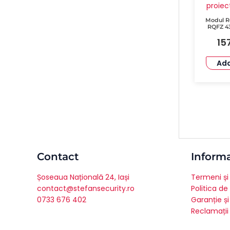
Modul R
RQFZ 43
Canal G
15
Add
Contact
Informa
Șoseaua Națională 24, Iași
Termeni și 
contact@stefansecurity.ro
Politica de
0733 676 402
Garanție și
Reclamații 