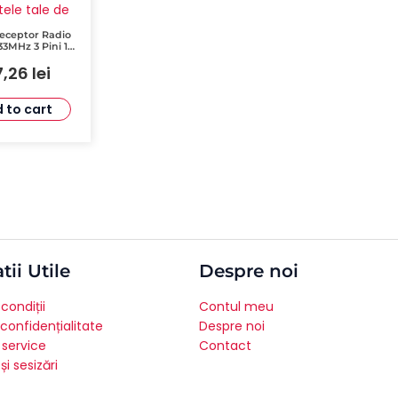
eceptor Radio
3MHz 3 Pini 1
ENIUS RQFZ433-
7,26
lei
6100346
 to cart
tii Utile
Despre noi
condiții
Contul meu
 confidențialitate
Despre noi
 service
Contact
și sesizări