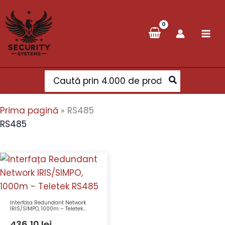
Skip
to
content
Search
for:
Prima pagină
»
RS485
RS485
Interfața Redundant Network
IRIS/SIMPO, 1000m – Teletek
RS485
436,10
lei