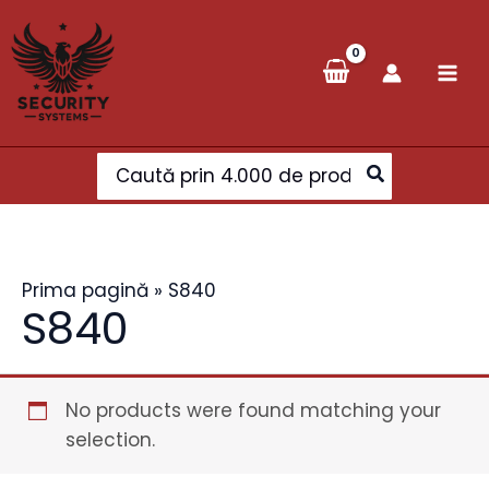
Skip
to
content
Search
for:
Prima pagină
»
S840
S840
No products were found matching your
selection.