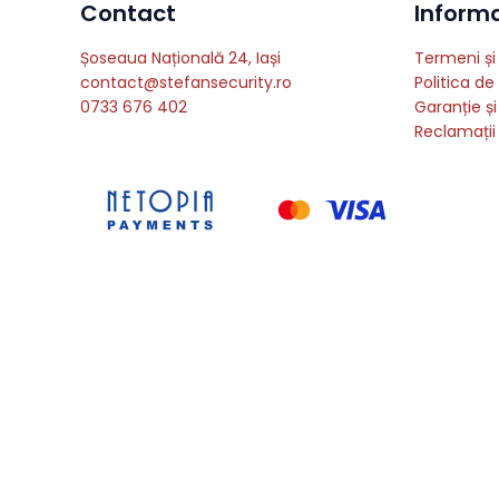
Contact
Informat
Șoseaua Națională 24, Iași
Termeni și 
contact@stefansecurity.ro
Politica de
0733 676 402
Garanție și
Reclamații 