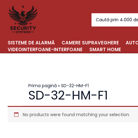
Skip
to
Search
content
for:
SISTEME DE ALARMĂ
CAMERE SUPRAVEGHERE
AUTO
VIDEOINTERFOANE-INTERFOANE
SMART HOME
Prima pagină
»
SD-32-HM-F1
SD-32-HM-F1
No products were found matching your selection.