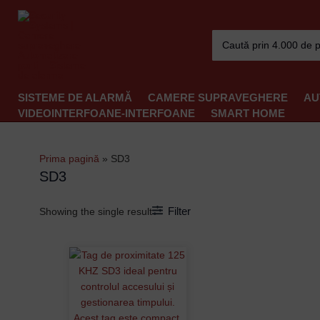
Skip
to
Search
content
for:
SISTEME DE ALARMĂ
CAMERE SUPRAVEGHERE
AU
VIDEOINTERFOANE-INTERFOANE
SMART HOME
Prima pagină
»
SD3
SD3
Filter
Showing the single result