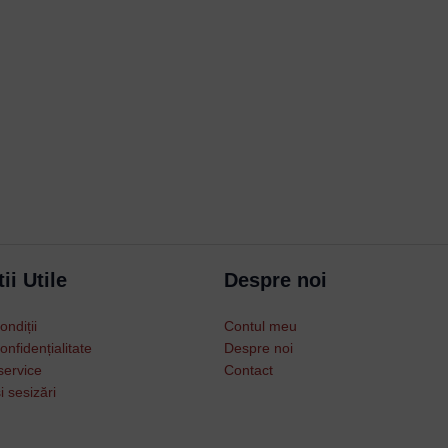
Username or Email Address
Password
ii Utile
Despre noi
Remember Me
ondiții
Contul meu
Lost your password?
onfidențialitate
Despre noi
service
Contact
i sesizări