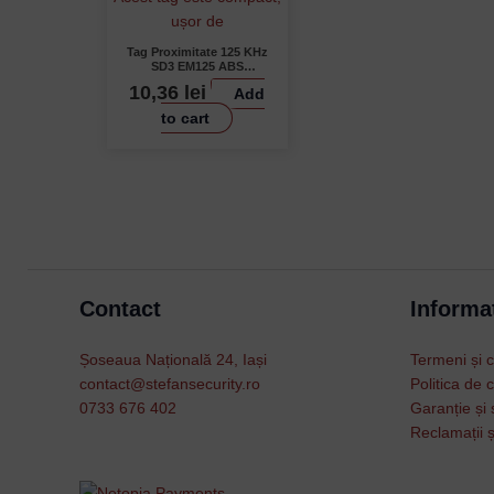
Tag Proximitate 125 KHz
SD3 EM125 ABS
Albastru
10,36
lei
Add
to cart
Contact
Informat
Șoseaua Națională 24, Iași
Termeni și c
contact@stefansecurity.ro
Politica de c
0733 676 402
Garanție și 
Reclamații ș