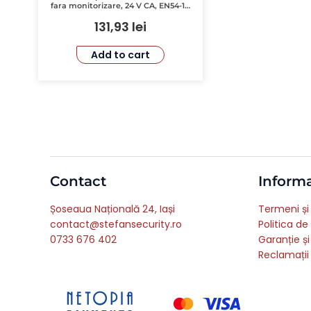
fara monitorizare, 24 V CA, EN54-18
– TELETEK SensoIRIS-MiniOUT
131,93
lei
Add to cart
Contact
Informa
Șoseaua Națională 24, Iași
Termeni și 
contact@stefansecurity.ro
Politica de
0733 676 402
Garanție și
Reclamații 