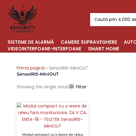
Skip
to
Search
content
for:
SISTEME DE ALARMĂ
CAMERE SUPRAVEGHERE
AUTO
VIDEOINTERFOANE-INTERFOANE
SMART HOME
Prima pagină
»
SensoIRIS-MiniOUT
SensoIRIS-MiniOUT
Filter
Showing the single result
Modul compact cu o iesire de releu