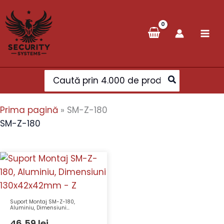
Skip
to
content
Search
for:
Prima pagină
»
SM-Z-180
SM-Z-180
Suport Montaj SM-Z-180,
Aluminiu, Dimensiuni
130x42x42mm – Z
46,59
lei