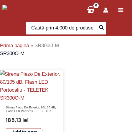
Skip
to
content
Search
for:
Prima pagină
»
SR300O-M
SR300O-M
Sirena Piezo De Exterior, 80/105 dB,
Flash LED Portocaliu – TELETEK
SR300O-M
185,13
lei