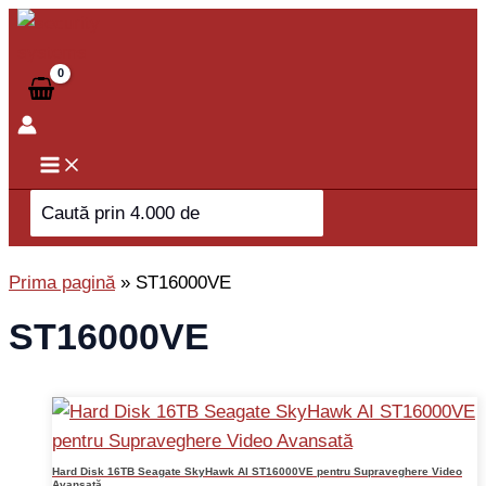
Skip
to
content
Search
for:
Prima pagină
»
ST16000VE
ST16000VE
Hard Disk 16TB Seagate SkyHawk AI ST16000VE pentru Supraveghere Video
Avansată